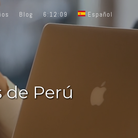
ios
Blog
6:12:11
Español
s de Perú