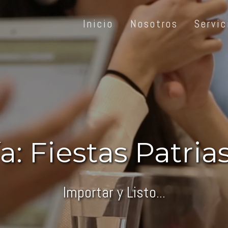
Inicio
Nosotros
Servic
a:
Fiestas Patria
Importar y Listo...