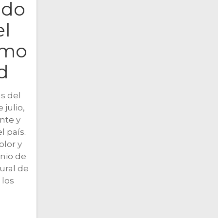
ndo
el
tmo
d
as del
 julio,
nte y
 país.
olor y
onio de
tural de
 los