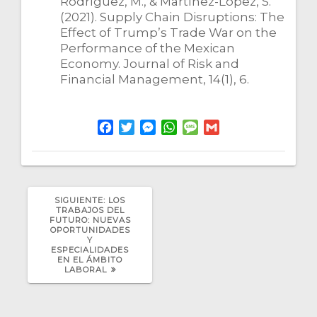
Rodríguez, M., & Martínez-López, S.
(2021). Supply Chain Disruptions: The
Effect of Trump’s Trade War on the
Performance of the Mexican
Economy. Journal of Risk and
Financial Management, 14(1), 6.
F
T
M
W
M
G
a
w
e
h
e
m
c
i
s
a
s
a
e
t
s
t
s
i
b
t
e
s
a
l
SIGUIENTE
SIGUIENTE:
LOS
o
e
n
A
g
POST:
TRABAJOS DEL
o
r
g
p
e
FUTURO: NUEVAS
OPORTUNIDADES
k
e
p
Y
ESPECIALIDADES
r
EN EL ÁMBITO
LABORAL